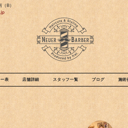
南（B）
.jp
ュー表
店舗詳細
スタッフ一覧
ブログ
施術