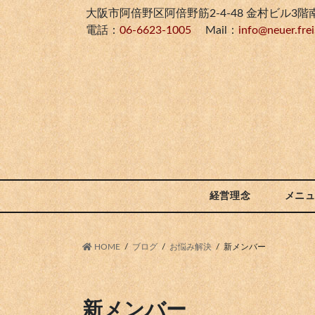
Skip
Skip
大阪市阿倍野区阿倍野筋2-4-48 金村ビル3階
to
to
電話：
06-6623-1005
Mail：
info@neuer.frei
the
the
content
Navigation
経営理念
メニ
HOME
ブログ
お悩み解決
新メンバー
新メンバー