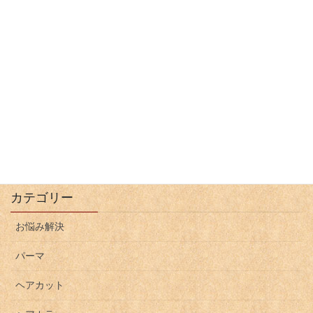
ショートマレット
投
Page
Page
Page
1
2
…
5
»
稿
の
ペ
ー
カテゴリー
ジ
お悩み解決
送
り
パーマ
ヘアカット