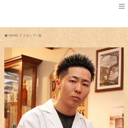
Skip
Skip
to
to
the
the
content
Navigation
HOME
スタッフ一覧